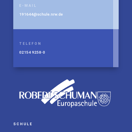
E-MAIL
191644@schule.nrw.de
TELEFON
02154 9258-0
SCHULE