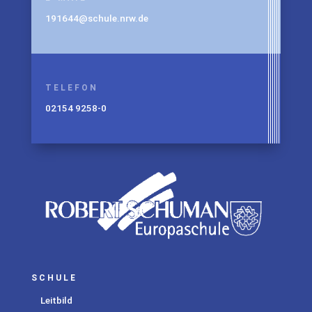
191644@schule.nrw.de
TELEFON
02154 9258-0
SCHULE
Leitbild