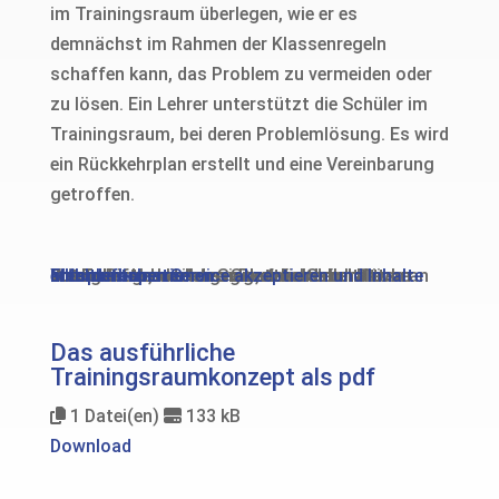
im Trainingsraum überlegen, wie er es
demnächst im Rahmen der Klassenregeln
schaffen kann, das Problem zu vermeiden oder
zu lösen. Ein Lehrer unterstützt die Schüler im
Trainingsraum, bei deren Problemlösung. Es wird
ein Rückkehrplan erstellt und eine Vereinbarung
getroffen.
Sie sehen gerade einen Platzhalterinhalt von
YouTube
. Um auf den eigentlichen Inhalt zuzugreifen, klicken Sie auf die Schaltfläche unten. Bitte beachten Sie, dass dabei Daten an Drittanbieter weitergegeben werden.
Mehr Informationen
Inhalt entsperren
Erforderlichen Service akzeptieren und Inhalte entsperren
Das ausführliche
Trainingsraumkonzept als pdf
1 Datei(en)
133 kB
Download