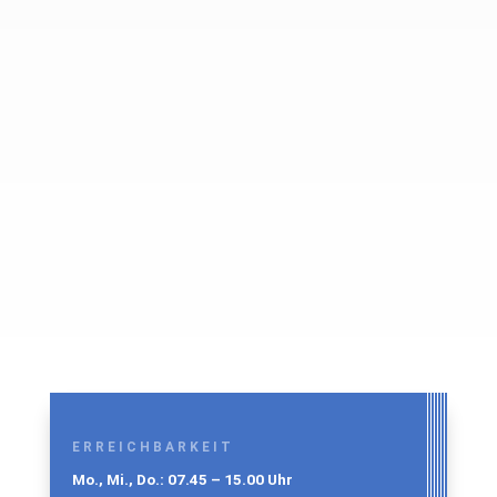
Bei der Abiturfeier des Jahrgangs 2023 am
Freitag, den 16.06.23 erhielten 65 stolze
Abiturientinnen und Abiturienten ihr
Zeugnis der allgemeinen Hochschulreife im
Forum unserer Schule.
ERREICHBARKEIT
Mo., Mi., Do.: 07.45 – 15.00 Uhr