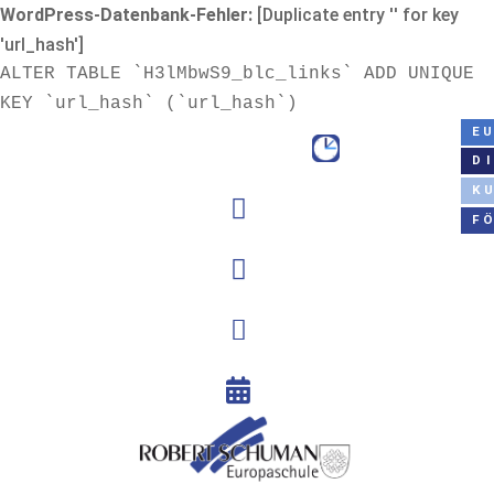
WordPress-Datenbank-Fehler:
[Duplicate entry '' for key
'url_hash']
ALTER TABLE `H3lMbwS9_blc_links` ADD UNIQUE
KEY `url_hash` (`url_hash`)
E
D
K

F


