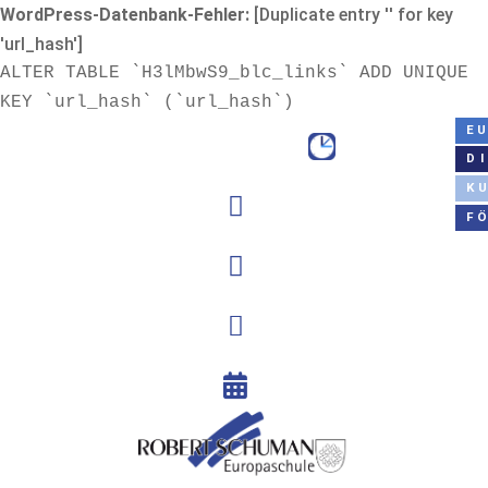
WordPress-Datenbank-Fehler:
[Duplicate entry '' for key
'url_hash']
ALTER TABLE `H3lMbwS9_blc_links` ADD UNIQUE
KEY `url_hash` (`url_hash`)
E
D
K

F


