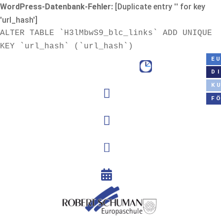
WordPress-Datenbank-Fehler:
[Duplicate entry '' for key
'url_hash']
ALTER TABLE `H3lMbwS9_blc_links` ADD UNIQUE
KEY `url_hash` (`url_hash`)
E
D
K

F


