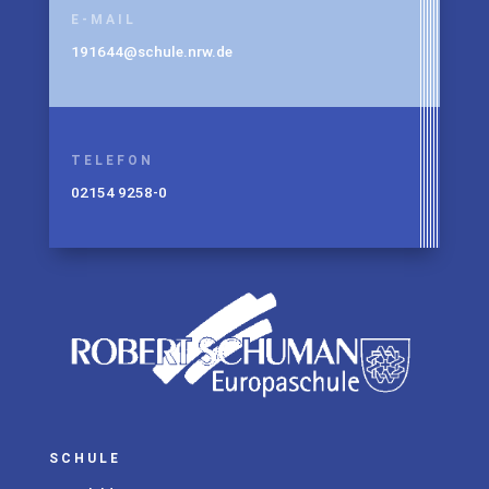
E-MAIL
191644@schule.nrw.de
TELEFON
02154 9258-0
SCHULE