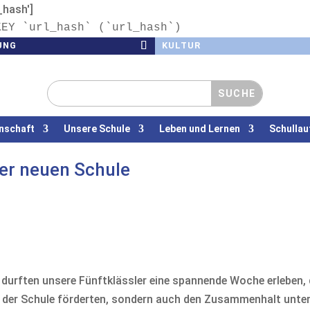
l_hash']
KEY `url_hash` (`url_hash`)
UNG
KULTUR
nschaft
Unsere Schule
Leben und Lernen
Schullau
der neuen Schule
 durften unsere Fünftklässler eine spannende Woche erleben,
en der Schule förderten, sondern auch den Zusammenhalt unte