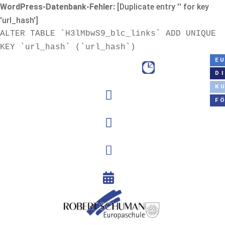
WordPress-Datenbank-Fehler:
[Duplicate entry '' for key
'url_hash']
ALTER TABLE `H3lMbwS9_blc_links` ADD UNIQUE
KEY `url_hash` (`url_hash`)
E
D
K

F


