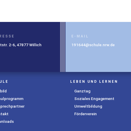
RESSE
E-MAIL
str. 2-6, 47877 Willich
191644@schule.nrw.de
ULE
LEBEN UND LERNEN
bild
Ganztag
hulprogramm
Soziales Engagement
prechpartner
Umweltbildung
takt
Förderverein
wnloads