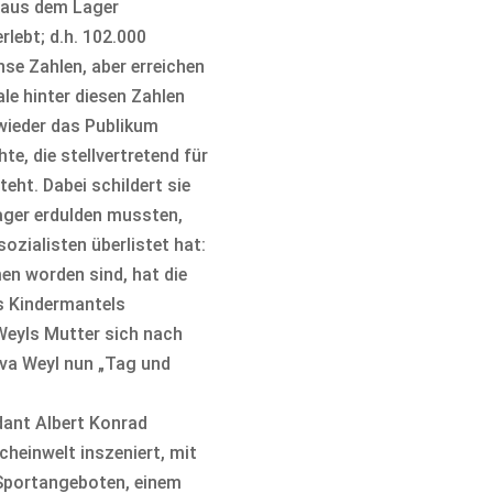
 aus dem Lager
rlebt; d.h. 102.000
e Zahlen, aber erreichen
le hinter diesen Zahlen
wieder das Publikum
e, die stellvertretend für
eht. Dabei schildert sie
ager erdulden mussten,
sozialisten überlistet hat:
n worden sind, hat die
es Kindermantels
Weyls Mutter sich nach
Eva Weyl nun „Tag und
ant Albert Konrad
cheinwelt inszeniert, mit
Sportangeboten, einem