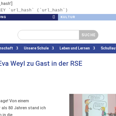
l_hash']
KEY `url_hash` (`url_hash`)
UNG
KULTUR
nschaft
Unsere Schule
Leben und Lernen
Schullau
 Eva Weyl zu Gast in der RSE
sage! Von einem
 als 80 Jahren stand ich
 in die