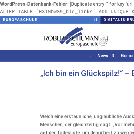
WordPress-Datenbank-Fehler:
[Duplicate entry '' for key 'ur
ALTER TABLE `H3lMbwS9_blc_links` ADD UNIQUE 
EUROPASCHULE
DIGITALISIER
.
News
Gemei
„Ich bin ein Glückspilz!“ –
Welch eine erstaunliche, unglaubliche Aus
Menschen, der gleichzeitig sagt: „Vor mehr
auf der Todesliste, um deportiert zu werden