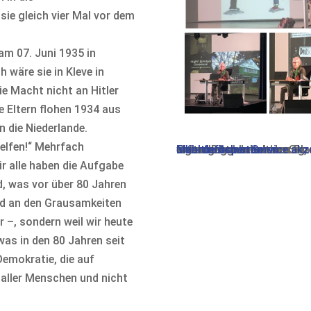
sie gleich vier Mal vor dem
am 07. Juni 1935 in
h wäre sie in Kleve in
e Macht nicht an Hitler
 Eltern flohen 1934 aus
n die Niederlande.
helfen!“ Mehrfach
Sie sehen gerade einen Pla
. Um auf den eigentlichen Inhalt zuzugreifen, klicken Sie auf die Schaltfläche unten. Bitte beachten Sie, dass dabei Daten an Drittanbieter weitergegeben werden.
Mehr Informationen
Inhalt entsperren
Erforderlichen Service akz
r alle haben die Aufgabe
d, was vor über 80 Jahren
huld an den Grausamkeiten
 –, sondern weil wir heute
as in den 80 Jahren seit
Demokratie, die auf
aller Menschen und nicht