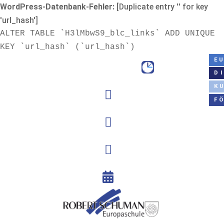
WordPress-Datenbank-Fehler:
[Duplicate entry '' for key
'url_hash']
ALTER TABLE `H3lMbwS9_blc_links` ADD UNIQUE
KEY `url_hash` (`url_hash`)
E
D
K

F


