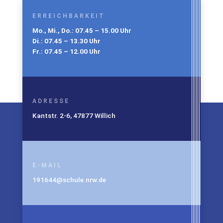
ERREICHBARKEIT
Mo., Mi., Do.: 07.45 – 15.00 Uhr
Di.: 07.45 – 13.30 Uhr
Fr.: 07.45 – 12.00 Uhr
ADRESSE
Kantstr. 2-6, 47877 Willich
E-MAIL
191644@schule.nrw.de