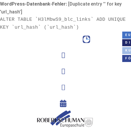
WordPress-Datenbank-Fehler:
[Duplicate entry '' for key
'url_hash']
ALTER TABLE `H3lMbwS9_blc_links` ADD UNIQUE
KEY `url_hash` (`url_hash`)
E
D
K

F


