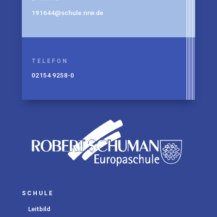
191644@schule.nrw.de
TELEFON
02154 9258-0
SCHULE
Leitbild