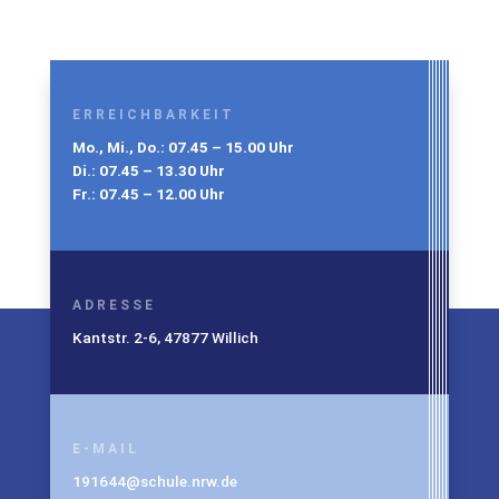
ERREICHBARKEIT
Mo., Mi., Do.: 07.45 – 15.00 Uhr
Di.: 07.45 – 13.30 Uhr
Fr.: 07.45 – 12.00 Uhr
ADRESSE
Kantstr. 2-6, 47877 Willich
E-MAIL
191644@schule.nrw.de