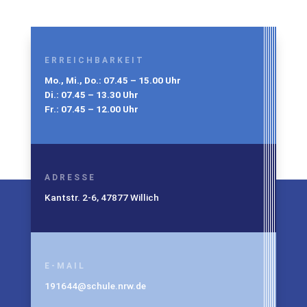
ERREICHBARKEIT
Mo., Mi., Do.: 07.45 – 15.00 Uhr
Di.: 07.45 – 13.30 Uhr
Fr.: 07.45 – 12.00 Uhr
ADRESSE
Kantstr. 2-6, 47877 Willich
E-MAIL
191644@schule.nrw.de