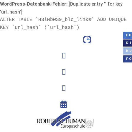
WordPress-Datenbank-Fehler:
[Duplicate entry '' for key
'url_hash']
ALTER TABLE `H3lMbwS9_blc_links` ADD UNIQUE
KEY `url_hash` (`url_hash`)
E
D
K

F


