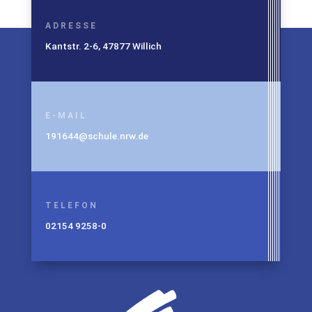
ADRESSE
Kantstr. 2-6, 47877 Willich
E-MAIL
191644@schule.nrw.de
TELEFON
02154 9258-0