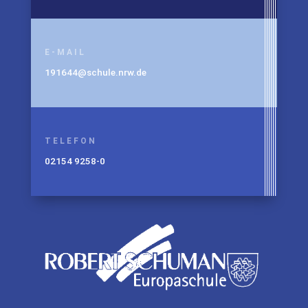
E-MAIL
191644@schule.nrw.de
TELEFON
02154 9258-0