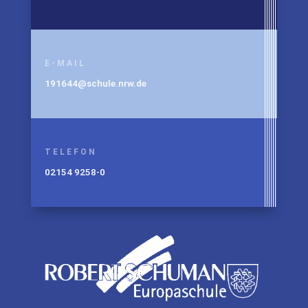
E-MAIL
191644@schule.nrw.de
TELEFON
02154 9258-0